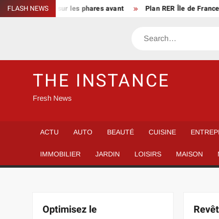
Skip
3 : focus sur les phares avant
FLASH NEWS
Plan RER Île de France pour tou
to
content
Search
THE INSTANCE
Fresh News
ACTU
AUTO
BEAUTÉ
CUISINE
ENTREP
IMMOBILIER
JARDIN
LOISIRS
MAISON
Optimisez le
Revêt