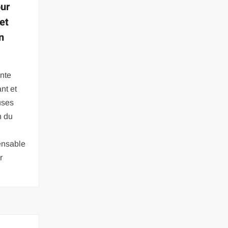
our
et
n
nte
nt et
uses
n du
pensable
r