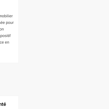
mobilier
isée pour
son
positif
nce en
nté