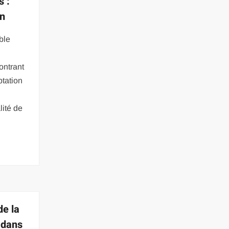
s :
on
ble
ontrant
ptation
lité de
de la
r dans