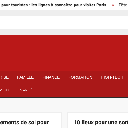
ristes : les lignes à connaître pour visiter Paris
Fête de villa
RISE
FAMILLE
FINANCE
FORMATION
HIGH-TECH
MODE
SANTÉ
ements de sol pour
10 lieux pour une sor