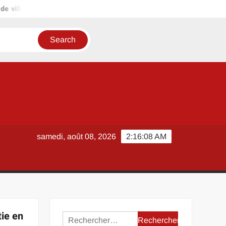
ge Aveyron 2026 ou grande ville : pourquoi choisir la convivialité de
samedi, août 08, 2026
2:16:09 AM
tie en
Rechercher :