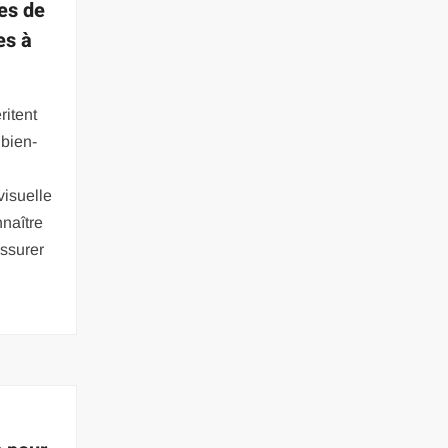
les de
es à
itent
 bien-
visuelle
nnaître
assurer