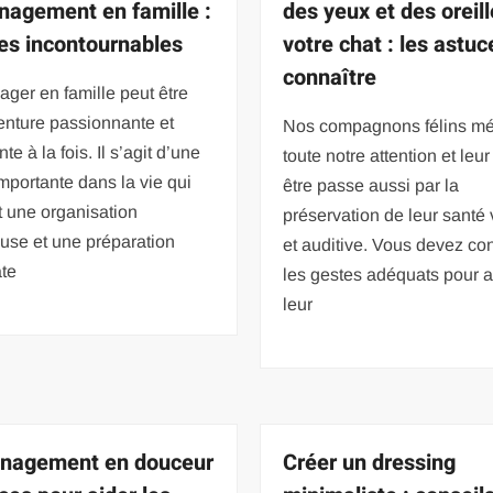
agement en famille :
des yeux et des oreil
es incontournables
votre chat : les astuc
connaître
ger en famille peut être
enture passionnante et
Nos compagnons félins mér
te à la fois. Il s’agit d’une
toute notre attention et leur
mportante dans la vie qui
être passe aussi par la
t une organisation
préservation de leur santé 
use et une préparation
et auditive. Vous devez co
te
les gestes adéquats pour 
leur
nagement en douceur
Créer un dressing