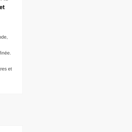
et
s
ode,
finée.
res et