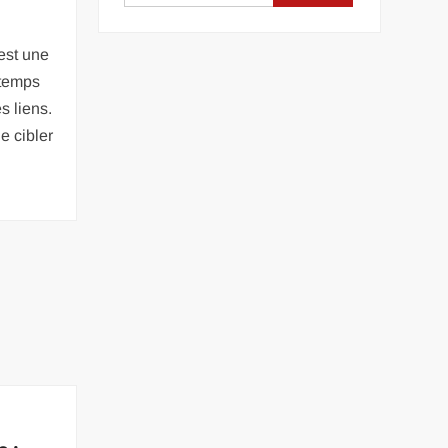
 est une
 temps
s liens.
de cibler