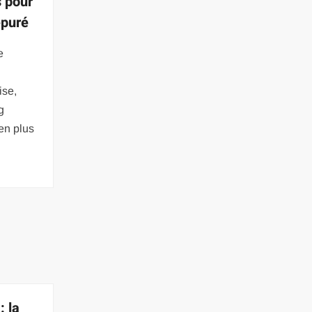
s pour
épuré
e
ise,
g
en plus
: la