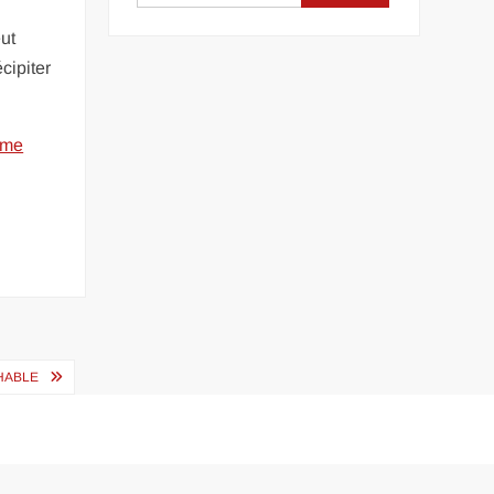
ut
cipiter
me
HABLE