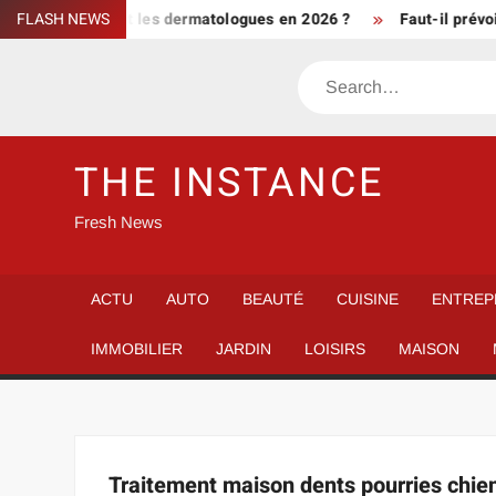
Skip
ue disent vraiment les dermatologues en 2026 ?
FLASH NEWS
Faut-il prévoi
to
content
Search
THE INSTANCE
Fresh News
ACTU
AUTO
BEAUTÉ
CUISINE
ENTREP
IMMOBILIER
JARDIN
LOISIRS
MAISON
Traitement maison dents pourries chien 