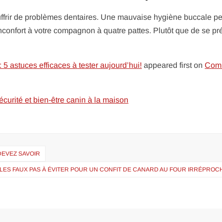
ffrir de problèmes dentaires. Une mauvaise hygiène buccale pe
nconfort à votre compagnon à quatre pattes. Plutôt que de se pré
 5 astuces efficaces à tester aujourd’hui!
appeared first on
Com
écurité et bien-être canin à la maison
DEVEZ SAVOIR
LES FAUX PAS À ÉVITER POUR UN CONFIT DE CANARD AU FOUR IRRÉPROC